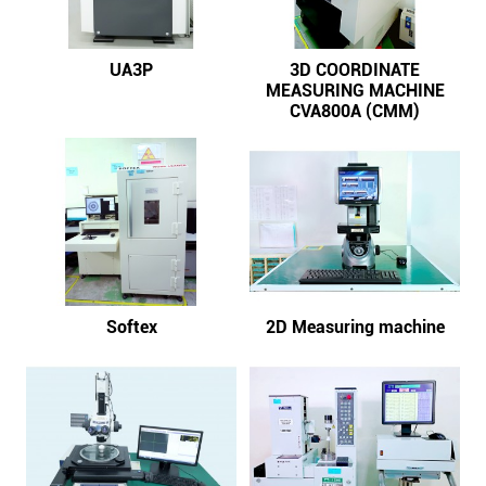
UA3P
3D COORDINATE
MEASURING MACHINE
CVA800A (CMM)
Softex
2D Measuring machine